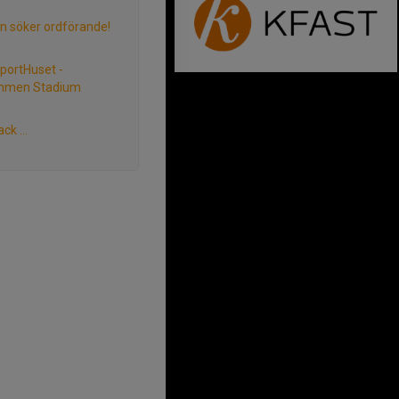
n söker ordförande!
portHuset -
mmen Stadium
tack …