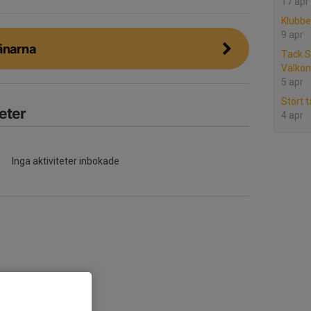
17 apr
Klubbe
9 apr
änarna
Tack S
Välko
5 apr
Stort 
eter
4 apr
Inga aktiviteter inbokade