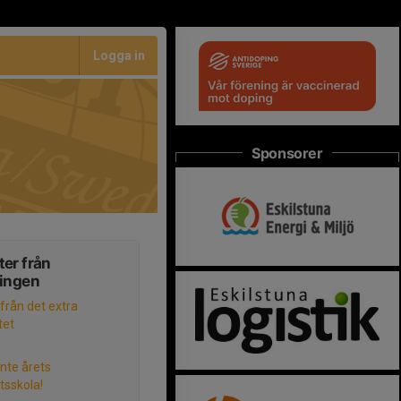
Logga in
Sponsorer
er från
ningen
 från det extra
tet
inte årets
ttsskola!