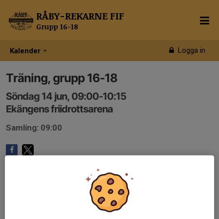
RÅBY-REKARNE FIF
Grupp 16-18
Logga in
Kalender
Träning, grupp 16-18
Söndag 14 jun, 09:00-10:15
Ekängens friidrottsarena
Samling: 09:00