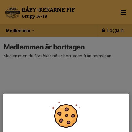
RÅBY-REKARNE FIF
Grupp 16-18
Logga in
Medlemmar
Medlemmen är borttagen
Medlemmen du försöker nå är borttagen från hemsidan.