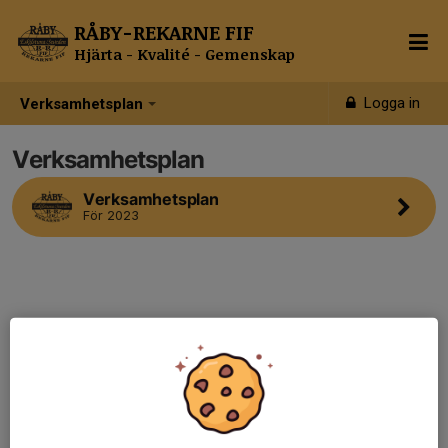
RÅBY-REKARNE FIF
Hjärta - Kvalité - Gemenskap
Logga in
Verksamhetsplan
Verksamhetsplan
Verksamhetsplan
För 2023