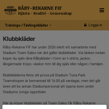
RÅBY-REKARNE FIF
Hjärta - Kvalité - Gemenskap
Logga in
Tränings-/Tävlingskläder
Klubbkläder
Råby-Rekarne FIF har under 2026 inlett ett samarbete med
Stadium Team Sales när det gäller klubbkläder. Via länken nedan
köper du själv dina Råbykläder i form av t-shirts, jackor,
långärmade tröjor, väskor mm till dig själv eller någon i familjen.
Klubbkläderna finns att prova på Stadium Tuna Park.
Teamshopen är bemannad till 16.00 på vardagar, men det går
även att be annan Stadiumpersonal att öppna även under
Stadiums övriga öppettider.
När du köper klubbkläder på Team Sales får Råby-Rekarne
bonus på alla köp. Du kan även välja Råby-Rekarne FIF som din