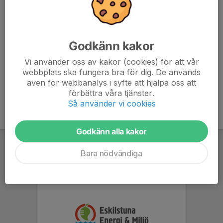
Frida Lindholm
13-15
Christian Dekreon
13-15
Rebecka Essman
16-18, Kastgruppen
Angelica Gustafsson
Paragruppen
Godkänn kakor
Elvira Plummer
Paragruppen
Vi använder oss av kakor (cookies) för att vår
Anna Lindström
Framerunning
webbplats ska fungera bra för dig. De används
även för webbanalys i syfte att hjälpa oss att
förbättra våra tjänster.
Så använder vi cookies
Godkänn alla kakor
Bara nödvändiga